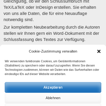
Gleichgültig, ob wir den Schlussumbruch mit
TeX/LaTeX oder InDesign erstellen. Sie erhalten
von uns alle Daten, die für eine Neuauflage
notwendig sind.
Zur kompletten Neubearbeitung durch die Autoren
stellen wir Ihnen gern ein Word-Dokument mit der
Schlussfassung des Textes zur Verfügung.
Übrigens: Da unser Archivkoffer sämtliche
Cookie-Zustimmung verwalten
Formatierungs- und Systemdaten enthält, können
wir Bücher, die wir vor 20 Jahren mit LaTeX
Wir verwenden funktionale Cookies, um Geräteinformationen
gesetzt haben, noch immer so bearbeiten, als
(Statistiken) zu speichern oder darauf zuzugreifen. Wenn Sie diesen
Technologien zustimmen, können wir Daten wie das Surfverhalten oder
seien sie erst gestern für druckreif erklärt worden.
eindeutige IDs auf dieser Website verarbeiten.
Die typographische Wiedergabe erfolgt eins zu
eins. Die frei verfügbare Grundinstallation des
Akzeptieren
LaTeX-Systems erlaubt es, unsere Daten auf
jedem Rechner der Welt zu bearbeiten und zu
Ablehnen
reproduzieren.